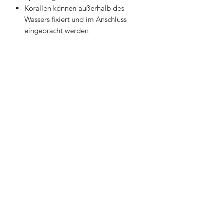
Korallen können außerhalb des
Wassers fixiert und im Anschluss
eingebracht werden
Parasiten können außerhalb des
Aquariums bekämpft werden
Ihr bekommt ein individuelles
Design und ein Unikat
Mehr Stellfläche für eure Korallen
Kreative Gestaltungsmöglichkeiten
Reinigung des Aquariums leichter
realisierbar
Als Orientierung: Ein Magnet hat circa
4 cm Durchmesser
📦 Innerhalb von Deutschland
kostenfreier Versand!