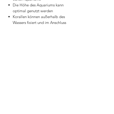
Die Höhe des Aquariums kann
optimal genutzt werden
Korallen können außerhalb des
Wassers fixiert und im Anschluss
eingebracht werden
Parasiten können außerhalb des
Aquariums bekämpft werden
Ihr bekommt ein individuelles
Design und ein Unikat
Mehr Stellfläche für eure Korallen
Kreative Gestaltungsmöglichkeiten
Reinigung des Aquariums leichter
realisierbar
Als Orientierung: Ein Magnet hat circa
4 cm Durchmesser
📦 Innerhalb von Deutschland