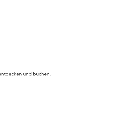
Umiko Reef scapes
Yuseki Hybrid Scapes
DIY Scaping Sets
B
 entdecken und buchen.